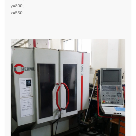
y=800;
z=550