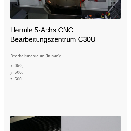
Hermle 5-Achs CNC
Bearbeitungszentrum C30U
Bearbeitungsraum (in mm):
x=650;
y=600;
z=500