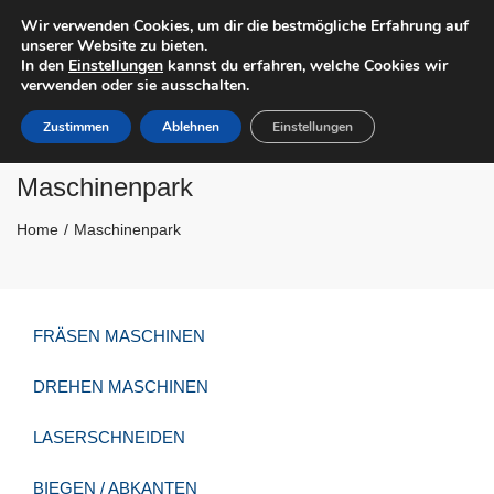
×
Wir verwenden Cookies, um dir die bestmögliche Erfahrung auf
unserer Website zu bieten.
Close
In den
Einstellungen
kannst du erfahren, welche Cookies wir
top
Tog
verwenden oder sie ausschalten.
Blechbearbeitung Lasertechnik + Werkzeugbau
bar
navi
Formenbau
Zustimmen
Ablehnen
Einstellungen
Maschinenpark
Home
Maschinenpark
FRÄSEN MASCHINEN
DREHEN MASCHINEN
LASERSCHNEIDEN
BIEGEN / ABKANTEN