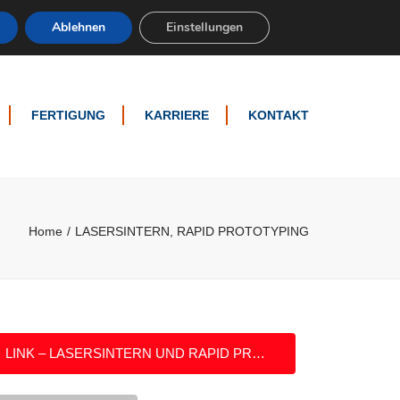
×
itung Lasertechnik + Werkzeugbau Formenbau
Ablehnen
Einstellungen
FERTIGUNG
KARRIERE
KONTAKT
WERKZEUGBAU,
VORRICHTUNGSBAU
FORMENBAU
LASERSINTERN, RAPID
Home
LASERSINTERN, RAPID PROTOTYPING
PROTOTYPING
EINZELFERTIGUNG,
PROTOTYPENBAU
ERODIEREN
LASERBEARBEITUNG
LINK – LASERSINTERN UND RAPID PROTOTYPING
STANZ-,
UMFORMTECHNIK